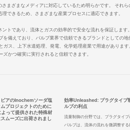
などのさまざまなメディアに対応しているため明らかです。 それら
処理できるため、さまざまな産業プロセスに適応できます。
ネントであり、流体とガスの効率的で安全な流れを保証します
幅広いバルブを備えており、バルブ業界で信頼できるブランドとしての地
油とガス、上下水道処理、発電、化学処理産業で用途があります
スがスムーズかつ確実に実行されると信頼できます。
ビアのInochemソーダ塩
効率Unleashed: プラグタイ
ウムプロジェクトのために
ルブの利点
liによって提供された特殊材
流量制御の分野では、プラグタイプ
はスムーズに出荷されまし
バルブは、流体の流れを微調整する