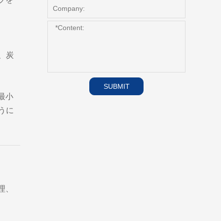
、炭
SUBMIT
最小
うに
理、