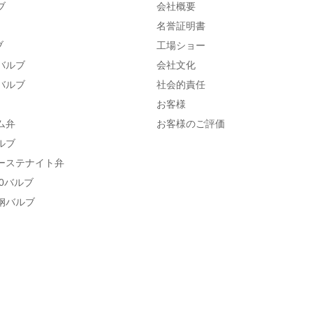
ブ
会社概要
名誉証明書
ブ
工場ショー
バルブ
会社文化
バルブ
社会的責任
お客様
ム弁
お客様のご評価
ルブ
ーステナイト弁
800バルブ
钢バルブ