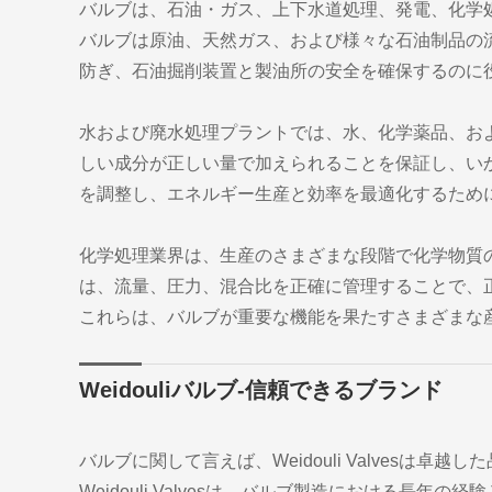
バルブは、石油・ガス、上下水道処理、発電、化学
バルブは原油、天然ガス、および様々な石油制品の
防ぎ、石油掘削装置と製油所の安全を確保するのに
水および廃水処理プラントでは、水、化学薬品、お
しい成分が正しい量で加えられることを保証し、い
を調整し、エネルギー生産と効率を最適化するため
化学処理業界は、生産のさまざまな段階で化学物質
は、流量、圧力、混合比を正確に管理することで、
これらは、バルブが重要な機能を果たすさまざまな
Weidouliバルブ-信頼できるブランド
バルブに関して言えば、Weidouli Valvesは
Weidouli Valvesは、バルブ製造における