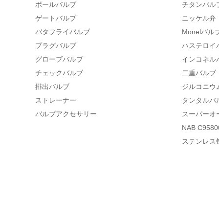
ボールバルブ
チタンバル
ゲートバルブ
ニッケル弁
バタフライバルブ
Monelバル
プラグバルブ
ハステロイ
グローブバルブ
インコネル
チェックバルブ
二重バルブ
排出バルブ
ジルコニウ
ストレーナー
タンタルバ
バルブアクセサリー
スーパーオ
NAB C95
ステンレス