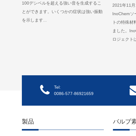
100デシベルを超える強い音を生成するこ
2021年1
とができます。いくつかの症状は強い振動
InoChe
を示します...
トの特殊材
ました。In
ロジェクトは.
Tel:
0086-577-86921659
製品
バルブ