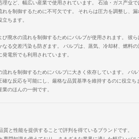
処理など、幅広い産業で使用されています。 石油・ガス产业で
流れを制御するために不可欠です。 それらは圧力を調整し、漏
役立ちます。
よび廃水の流れを制御するためにバルブが使用されます。 彼ら
かなる交差汚染も防ぎます。 バルブは、蒸気、冷却材、燃料の
に発電所でも利用されています。
の流れを制御するためにバルブに大きく依存しています。 バル
正確な反応を可能にし、厳格な品質基準を維持するのに役立ち
産業のほんの一例です。
卓越した品質と性能を提供することで評判を得ているブランドです。
長年の経験と専門知識を備えており、さまざまな業界に適した幅広いバル