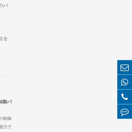
のバ
。
位を
。
プ制御バ
の制御
能力で