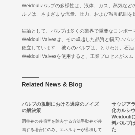
Weidouliバルブの多様性は、液体、ガス、蒸気
ルブは、さまざまな流量、圧力、および温度範囲を
結論として、バルブは多くの業界で重要なコンポー
Weidouli Valvesは、その卓越した品質と
確立しています。 彼らのバルブは、とりわけ、石
Weidouli Valvesを使用すると、工業プロセ
Related News & Blog
バルブの規制における過度のノイズ
サウジアラ
の解決策
化カルシ
Weidou
調整弁の共鳴音を除去する方法手動弁が共
料バルブ
た
鳴する場合にのみ、エネルギーが蓄積して