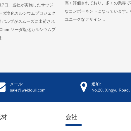
高く評価されており、多くの業界で
1月17日、当社が実施したサウジ
なコンポーネントになっています。
mソーダ塩化カルシウムプロジェク
ユニークなデザイン...
料バルブがスムーズに出荷され
oChemソーダ塩化カルシウムプ
..
メール:
追加:
sale@weidouli.com
No.20, Xingyu Road, 
素材
会社