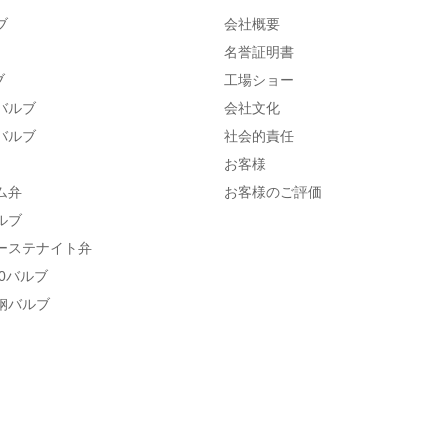
ブ
会社概要
名誉証明書
ブ
工場ショー
バルブ
会社文化
バルブ
社会的責任
お客様
ム弁
お客様のご評価
ルブ
ーステナイト弁
800バルブ
钢バルブ