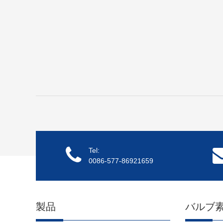
Tel:
0086-577-86921659
製品
バルブ