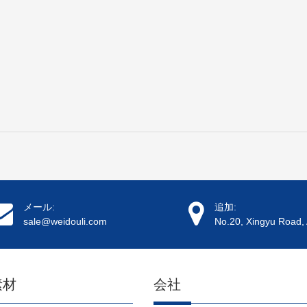
メール:
追加:
sale@weidouli.com
No.20, Xingyu Road, 
素材
会社