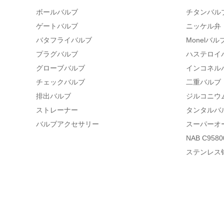
ボールバルブ
チタンバル
ゲートバルブ
ニッケル弁
バタフライバルブ
Monelバル
プラグバルブ
ハステロイ
グローブバルブ
インコネル
チェックバルブ
二重バルブ
排出バルブ
ジルコニウ
ストレーナー
タンタルバ
バルブアクセサリー
スーパーオ
NAB C95
ステンレス