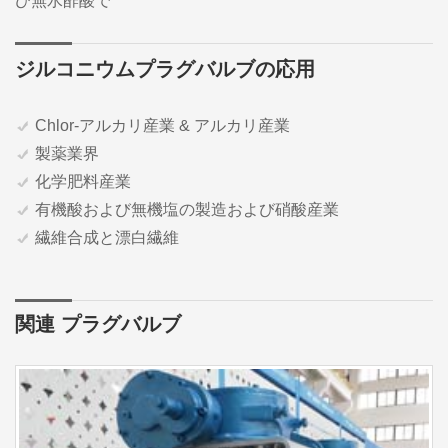
び無水酢酸で
ジルコニウムプラグバルブの応用
Chlor-アルカリ産業 & アルカリ産業
製薬業界
化学肥料産業
有機酸および無機塩の製造および硝酸産業
繊維合成と漂白繊維
関連 プラグバルブ